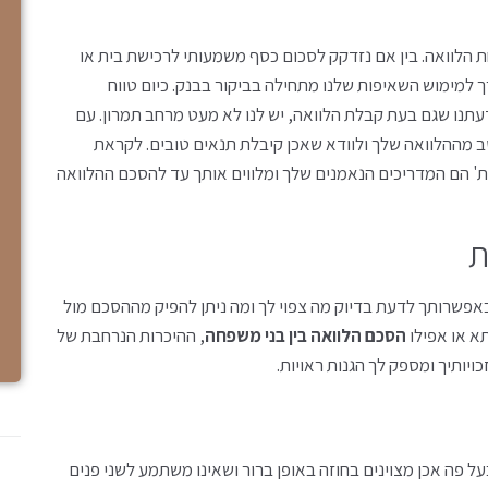
חת הלוואה. בין אם נזדקק לסכום כסף משמעותי לרכישת בית או
רך למימוש השאיפות שלנו מתחילה בביקור בבנק. כיום טווח
עתנו שגם בעת קבלת הלוואה, יש לנו לא מעט מרחב תמרון. עם
טב מההלוואה שלך ולוודא שאכן קיבלת תנאים טובים. לקראת
ות' הם המדריכים הנאמנים שלך ומלווים אותך עד להסכם ההלוואה
ת
באפשרותך לדעת בדיוק מה צפוי לך ומה ניתן להפיק מההסכם מול
א או אפילו
הסכם הלוואה בין בני משפחה
, ההיכרות הנרחבת של
ותיך ומספק לך הגנות ראויות.
 פה אכן מצוינים בחוזה באופן ברור ושאינו משתמע לשני פנים