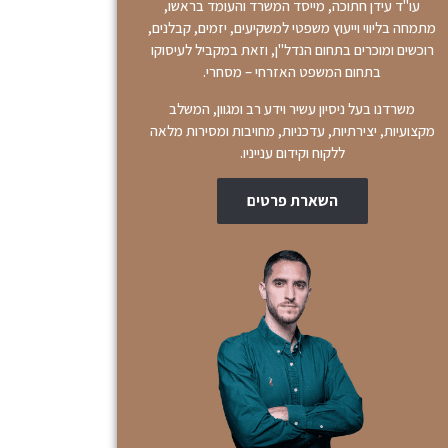
עו"ד עידן חתוכה, מייסד המשרד והעומד בראשו,
מתמחה בליווי וייעוץ משפטי למשקיעים, יזמים, קבלנים,
רוכשים ומוכרים בתחום הנדל"ן, וזאת במקביל לעיסוקו
בתחום המשפט האזרחי – מסחרי.
משרדנו בעל ניסיון עשיר וידע רב ומגוון, המשלב
מקצועיות, יצירתיות, עדכניות, מחויבות ומסירות מלאה
ללקוח וקידום ענייניו.
השארת פרטים